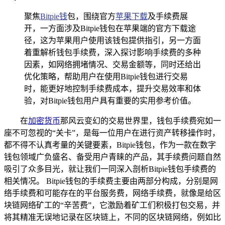
聚焦
Bitpie钱
包，围绕官方
苹果下载
及手续费展
开，一方面涉及Bitpie钱包在苹果端的官方下载途
径，这为苹果用户使用该钱包提供指引，另一方面
着重解析钱包手续费，深入探讨影响手续费的多种
因素，如网络拥堵情况、交易金额等，同时还给出
优化策略，帮助用户在使用Bitpie钱包进行交易
时，能更好地控制手续费成本，提升交易效率和体
验，对Bitpie钱包用户具有重要的实用参考价值。
在
加密货币
那风云变幻的交易世界里，钱包手续费宛如一
座不可忽视的“关卡”，是每一位用户在进行资产转移操作时，
都不得不认真考量的关键要素，Bitpie钱包，作为一款在数字
钱包领域广负盛名、备受用户青睐的产品，其手续费问题自然
吸引了众多目光，就让我们一同深入剖析Bitpie钱包手续费的
相关情况。 Bitpie钱包的手续费主要由两部分构成，分别是网
络手续费和可能存在的平台服务费，网络手续费，就像是给区
块链网络矿工的“辛苦费”，它激励着矿工们积极打包交易，并
将其精准无误地记录在区块链上，不同的区块链网络，例如比