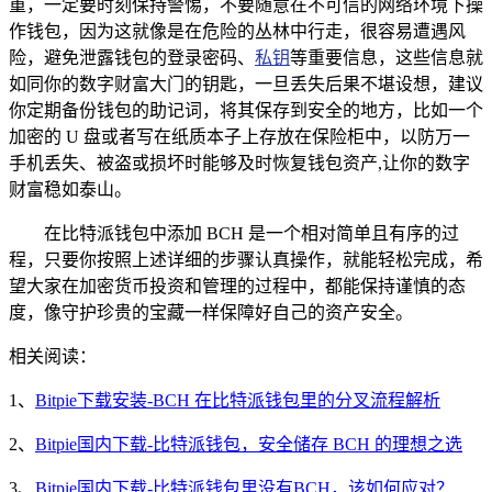
重，一定要时刻保持警惕，不要随意在不可信的网络环境下操
作钱包，因为这就像是在危险的丛林中行走，很容易遭遇风
险，避免泄露钱包的登录密码、
私钥
等重要信息，这些信息就
如同你的数字财富大门的钥匙，一旦丢失后果不堪设想，建议
你定期备份钱包的助记词，将其保存到安全的地方，比如一个
加密的 U 盘或者写在纸质本子上存放在保险柜中，以防万一
手机丢失、被盗或损坏时能够及时恢复钱包资产,让你的数字
财富稳如泰山。
在比特派钱包中添加 BCH 是一个相对简单且有序的过
程，只要你按照上述详细的步骤认真操作，就能轻松完成，希
望大家在加密货币投资和管理的过程中，都能保持谨慎的态
度，像守护珍贵的宝藏一样保障好自己的资产安全。
相关阅读：
1、
Bitpie下载安装-BCH 在比特派钱包里的分叉流程解析
2、
Bitpie国内下载-比特派钱包，安全储存 BCH 的理想之选
3、
Bitpie国内下载-比特派钱包里没有BCH，该如何应对？