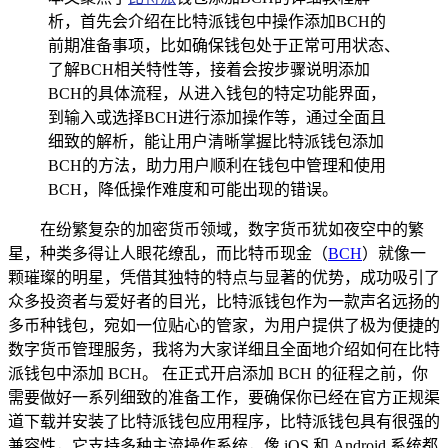
析，首先会介绍在比特派钱包中操作添加BCH的
前期准备事项，比如确保钱包处于正常可用状态、
了解BCH相关特性等，接着会按步骤说明添加
BCH的具体流程，从进入钱包的特定功能界面，
到输入或选择BCH进行添加操作等，通过全面且
细致的解析，能让用户清晰掌握比特派钱包添加
BCH的方法，助力用户顺利在钱包中管理和使用
BCH，降低操作难度和可能出现的错误。
在纷繁复杂的加密货币领域，数字货币犹如夜空中的繁
星，种类多得让人眼花缭乱，而比特币现金（
BCH
）就像一
颗璀璨的明星，凭借其独特的特点与显著的优势，成功吸引了
众多投资者与爱好者的目光，比特派钱包作为一款声名远扬的
多币种钱包，宛如一位贴心的管家，为用户提供了极为便捷的
数字货币管理服务，我将为大家详细且全面地介绍如何在比特
派钱包中添加 BCH。 在正式开启添加 BCH 的征程之前，你
需要做好一系列细致的准备工作，要确保你已经在官方正规渠
道下载并安装了比特派钱包应用程序，比特派钱包具有很强的
兼容性，它支持多种主流操作系统，像 iOS 和 Android 系统都