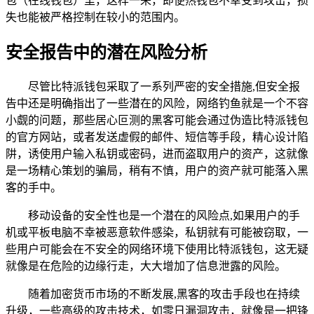
包（在线钱包）里，这样一来，即便热钱包不幸受到攻击，损
失也能被严格控制在较小的范围内。
安全报告中的潜在风险分析
尽管比特派钱包采取了一系列严密的安全措施,但安全报
告中还是明确指出了一些潜在的风险，网络钓鱼就是一个不容
小觑的问题，那些居心叵测的黑客可能会通过伪造比特派钱包
的官方网站，或者发送虚假的邮件、短信等手段，精心设计陷
阱，诱使用户输入私钥或密码，进而盗取用户的资产，这就像
是一场精心策划的骗局，稍有不慎，用户的资产就可能落入黑
客的手中。
移动设备的安全性也是一个潜在的风险点,如果用户的手
机或平板电脑不幸被恶意软件感染，私钥就有可能被窃取，一
些用户可能会在不安全的网络环境下使用比特派钱包，这无疑
就像是在危险的边缘行走，大大增加了信息泄露的风险。
随着加密货币市场的不断发展,黑客的攻击手段也在持续
升级，一些高级的攻击技术，如零日漏洞攻击，就像是一把锋