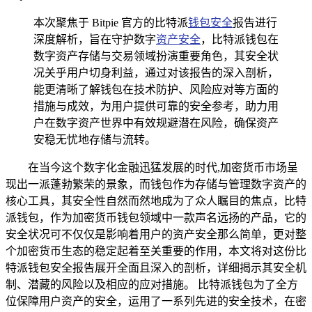
本次聚焦于 Bitpie 官方的比特派
钱包安全
报告进行
深度解析，旨在守护数字
资产安全
，比特派钱包在
数字资产存储与交易领域扮演重要角色，其安全状
况关乎用户切身利益，通过对该报告的深入剖析，
能更清晰了解钱包在技术防护、风险应对等方面的
措施与成效，为用户提供可靠的安全参考，助力用
户在数字资产世界中有效规避潜在风险，确保资产
安稳无忧地存储与流转。
在当今这个数字化金融迅猛发展的时代,加密货币市场呈
现出一派蓬勃繁荣的景象，而钱包作为存储与管理数字资产的
核心工具，其安全性自然而然地成为了众人瞩目的焦点，比特
派钱包，作为加密货币钱包领域中一款声名远扬的产品，它的
安全状况可不仅仅是影响着用户的资产安全那么简单，更对整
个加密货币生态的稳定起着至关重要的作用，本文将对这份比
特派钱包安全报告展开全面且深入的剖析，详细揭示其安全机
制、潜藏的风险以及相应的应对措施。 比特派钱包为了全方
位保障用户资产的安全，运用了一系列先进的安全技术，在密