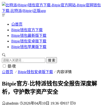
首页
Bitpie钱包官方下载
Bitpie钱包最新版下载
Bitpie钱包安卓版下载
Bitpie钱包苹果版下载
搜 索
昼/夜
首页
Bitpie钱包安卓版下载
内容详情
Bitpie官方-比特派钱包安全报告深度解
析，守护数字资产安全
qbadmin
2026年04月10日 19:36
937
0