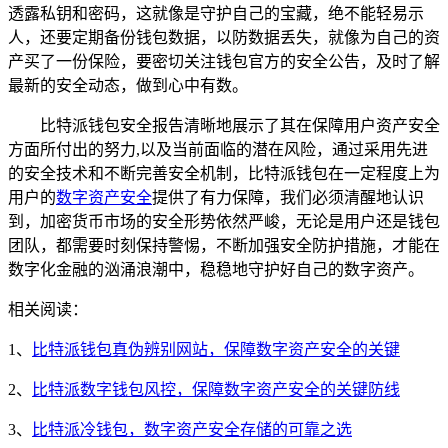
透露私钥和密码，这就像是守护自己的宝藏，绝不能轻易示
人，还要定期备份钱包数据，以防数据丢失，就像为自己的资
产买了一份保险，要密切关注钱包官方的安全公告，及时了解
最新的安全动态，做到心中有数。
比特派钱包安全报告清晰地展示了其在保障用户资产安全
方面所付出的努力,以及当前面临的潜在风险，通过采用先进
的安全技术和不断完善安全机制，比特派钱包在一定程度上为
用户的
数字资产安全
提供了有力保障，我们必须清醒地认识
到，加密货币市场的安全形势依然严峻，无论是用户还是钱包
团队，都需要时刻保持警惕，不断加强安全防护措施，才能在
数字化金融的汹涌浪潮中，稳稳地守护好自己的数字资产。
相关阅读：
1、
比特派钱包真伪辨别网站，保障数字资产安全的关键
2、
比特派数字钱包风控，保障数字资产安全的关键防线
3、
比特派冷钱包，数字资产安全存储的可靠之选