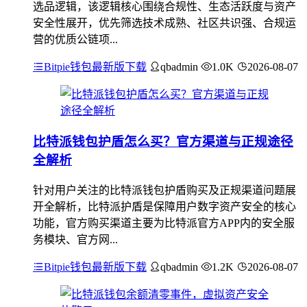
选品逻辑，该逻辑核心围绕合规性、生态活跃度与资产
安全性展开，优先筛选技术成熟、社区共识强、合规运
营的优质公链项...
Bitpie钱包最新版下载
qbadmin
1.0K
2026-08-07
比特派钱包护盾怎么买？官方渠道与正规途径
全解析
针对用户关注的比特派钱包护盾购买及正规渠道问题展
开全解析，比特派护盾是保障用户数字资产安全的核心
功能，官方购买渠道主要为比特派官方APP内的安全服
务模块、官方网...
Bitpie钱包最新版下载
qbadmin
1.2K
2026-08-07