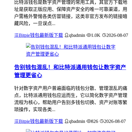
比特派钱包是数字资产管理的常用工具，其官方下载地
址是获取正版应用、保障资产安全的唯一可靠渠道，用
户需格外警惕各类仿冒链接，这类非官方发布的链接暗
藏风险，一旦误点...
Bitpie钱包最新版下载
qbadmin
1.0K
2026-08-07
告别钱包混乱！和比特派通用钱包让数字资产
管理更省心
针对数字资产用户普遍面临的钱包分散、管理混乱的痛
点，比特派通用钱包应运而生，它以简化数字资产管理
流程为核心，帮助用户告别多钱包切换、资产对账等繁
琐操作，实现各类...
Bitpie钱包最新版下载
qbadmin
826
2026-08-07