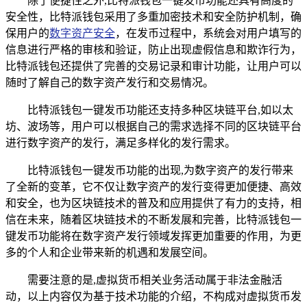
除了便捷性之外,比特派钱包一键发币功能还具有高度的
安全性，比特派钱包采用了多重加密技术和安全防护机制，确
保用户的
数字资产安全
，在发币过程中，系统会对用户填写的
信息进行严格的审核和验证，防止出现虚假信息和欺诈行为，
比特派钱包还提供了完善的交易记录和审计功能，让用户可以
随时了解自己的数字资产发行和交易情况。
比特派钱包一键发币功能还支持多种区块链平台,如以太
坊、波场等，用户可以根据自己的需求选择不同的区块链平台
进行数字资产的发行，满足多样化的发行需求。
比特派钱包一键发币功能的出现,为数字资产的发行带来
了全新的变革，它不仅让数字资产的发行变得更加便捷、高效
和安全，也为区块链技术的普及和应用提供了有力的支持，相
信在未来，随着区块链技术的不断发展和完善，比特派钱包一
键发币功能将在数字资产发行领域发挥更加重要的作用，为更
多的个人和企业带来新的机遇和发展空间。
需要注意的是,虚拟货币相关业务活动属于非法金融活
动，以上内容仅为基于技术功能的介绍，不构成对虚拟货币发