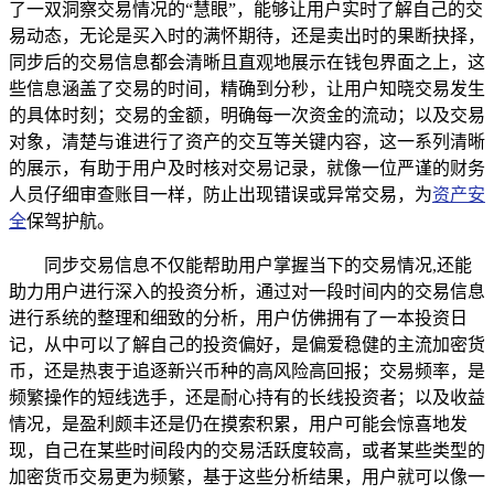
了一双洞察交易情况的“慧眼”，能够让用户实时了解自己的交
易动态，无论是买入时的满怀期待，还是卖出时的果断抉择，
同步后的交易信息都会清晰且直观地展示在钱包界面之上，这
些信息涵盖了交易的时间，精确到分秒，让用户知晓交易发生
的具体时刻；交易的金额，明确每一次资金的流动；以及交易
对象，清楚与谁进行了资产的交互等关键内容，这一系列清晰
的展示，有助于用户及时核对交易记录，就像一位严谨的财务
人员仔细审查账目一样，防止出现错误或异常交易，为
资产安
全
保驾护航。
同步交易信息不仅能帮助用户掌握当下的交易情况,还能
助力用户进行深入的投资分析，通过对一段时间内的交易信息
进行系统的整理和细致的分析，用户仿佛拥有了一本投资日
记，从中可以了解自己的投资偏好，是偏爱稳健的主流加密货
币，还是热衷于追逐新兴币种的高风险高回报；交易频率，是
频繁操作的短线选手，还是耐心持有的长线投资者；以及收益
情况，是盈利颇丰还是仍在摸索积累，用户可能会惊喜地发
现，自己在某些时间段内的交易活跃度较高，或者某些类型的
加密货币交易更为频繁，基于这些分析结果，用户就可以像一