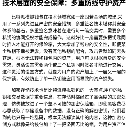
技术层面的安全保障：多重防线守护资产
比特派模拟钱包在技术领域宛如一座固若金汤的城堡,采
用了一系列先进且严密的安全措施，多重签名技术堪称其安全
体系的基石，多重签名意味着在进行每一笔交易时，需要多个
私钥的协同授权才能完成操作，这就好比一扇需要多把钥匙同
时插入才能打开的保险箱，大大增加了钱包的安全性，即便某
个私钥不幸被泄露，没有其他私钥的配合，攻击者就如同无头
苍蝇，根本无法转移钱包内的资产，用户可以根据自身的安全
需求，灵活设置需要两个或三个私钥同时签名才能进行交易，
这种灵活的设置方式，就像为用户的资产加上了一层又一层的
保护锁，有效防止了单一私钥被盗用而导致的资产损失。
加密存储技术也是比特派模拟钱包的一大亮点,用户的私
钥和交易数据等重要信息，在存储时都经过了高强度的加密处
理，仿佛被放进了一个坚不可摧的加密保险箱，即使黑客费尽
心思获取了存储设备中的数据，没有正确的解密密钥，他们看
到的也只是一堆乱码，根本无法解读其中的内容，这种加密存
储方式就像是给钱包加上了一把坚固无比的锁，为用户资产信