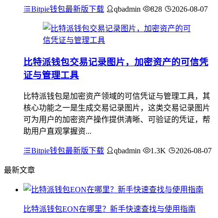
Bitpie钱包最新版下载
qbadmin
828
2026-08-07
比特派钱包交易记录图片，加密资产的可信凭
证与管理工具
比特派钱包是加密资产领域的可信凭证与管理工具，其
核心功能之一是生成交易记录图片，这类交易记录图片
可为用户的加密资产操作提供清晰、可验证的凭证，帮
助用户直观掌握资...
Bitpie钱包最新版下载
qbadmin
1.3K
2026-08-07
最新文章
比特派钱包EON在哪里？新手快速查找与使用指南