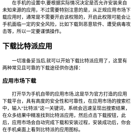
在手机的设置中,要根据实际情况决定是否允许安装来自
未知来源的应用，不过需要特别注意的是，从正规应用市场下
载应用时，通常是不需要开启该权限的，开启此权限可能会让
手机面临一定的安全风险，比如下载到恶意软件、遭受病毒攻
击等，所以一定要谨慎操作。
下载比特派应用
一切准备妥当后,就可以开始下载比特派应用了，这里有
两种常见且可靠的下载途径供你选择：
应用市场下载
打开华为手机自带的应用市场,这是华为官方打造的应用
下载平台，具有高度的安全性和可靠性，在应用市场的搜索栏
中，输入“比特派”这一关键词，系统会迅速呈现出搜索结果，
在众多结果中精准找到比特派应用，然后点击下载按钮，此
后，应用市场会自动完成下载和安装过程，安装成功后，你会
在手机桌面上看到比特派的应用图标。