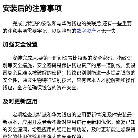
安装后的注意事项
完成比特派的安装和与华为钱包的关联后,还有一些重要
的注意事项需要牢记，以保障您的
数字资产
万无一失：
加强安全设置
安装完成后,要第一时间设置比特派的安全密码、指纹识
别等安全措施，安全密码是保护钱包资产的第一道防线，要设
置复杂且难以被破解的密码；指纹识别则能进一步提高钱包的
安全性，通过生物特征识别技术，只有您本人才能解锁和操作
钱包，全方位确保钱包的资产安全。
及时更新应用
定期检查比特派和华为钱包的应用更新情况,及时安装最
新版本，应用开发者会不断对应用进行更新和优化，修复已知
的安全漏洞，增强应用的稳定性和功能，及时更新能让您获得
更好的使用体验和更强大的安全保障。