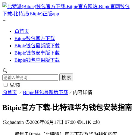
首页
Bitpie钱包官方下载
Bitpie钱包最新版下载
Bitpie钱包安卓版下载
Bitpie钱包苹果版下载
搜 索
昼/夜
首页
Bitpie钱包最新版下载
内容详情
Bitpie官方下载-比特派华为钱包安装指南
qbadmin
2026年06月17日 07:00
1.1K
0
聚焦于Bitpie（比特派）官方下载及华为钱包的安