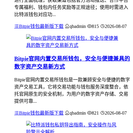
进行全面梳理，获取渠道包括官方活动推送、合作平台
专属福利、钱包内任务奖励等正规途径；使用时需进入
比特派钱包对应功...
Bitpie钱包最新版下载
qbadmin
815
2026-08-07
Bitpie官网内置交易所钱包，安全与便捷兼具的
数字资产交易新方式
Bitpie官网内置交易所钱包是一款兼顾安全与便捷的数字
资产交易工具，它将交易功能与钱包服务深度整合，依
托官网原生的安全机制，为用户的数字资产存储、交易
提供可靠...
Bitpie钱包最新版下载
qbadmin
821
2026-08-07