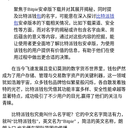
聚焦于Bitpie安卓版下载并对其展开揭秘，同时提
及比特派钱
包
的名字，可能意在深入探讨
比特派钱
包
安卓版本的下载相关情况，比如下载渠道、安全
性等方面，而对名字的揭秘或许包含名字由来、背
后蕴含的意义等内容，通过对这些内容的挖掘，能
让使用者更全面地了解比特派钱包安卓版，为使用
该钱包的用户提供有价值的信息，有助于他们在使
用过程中做出更合适的决策。
在当今飞速发展且变幻莫测的数字货币世界里，钱包俨然
成为了用户存储、管理与交易数字资产的关键利器，这一领域
犹如浩瀚宇宙，众多钱包品牌恰似繁星般闪烁，各自散发着独
特的光芒，比特派钱包凭借其功能丰富多样、安全性能卓越等
显著特点，成功吸引了不少用户的目光,赢得了他们的关注与
青睐。
比特派钱包究竟叫什么名字呢？它的中文名字简洁有力，
就叫“比特派钱包”，英文名为“Bitpie” ，简洁的英文名称，朗