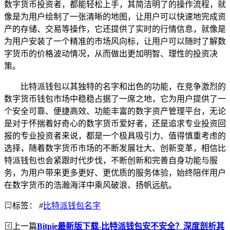
数字货币投资者，都能轻松上手，其简洁明了的操作流程，就
像是为用户绘制了一张清晰的地图，让用户可以快速地完成资
产的存储、交易等操作，它还提供了实时的行情信息，就像是
为用户安装了一个精准的市场风向标，让用户可以随时了解数
字货币的价格波动情况，从而做出更加明智、理性的投资决
策。
比特派钱包以其独特的名字和出色的功能，在竞争激烈的
数字货币钱包市场中稳稳占据了一席之地，它为用户提供了一
个安全可靠、便捷高效、功能丰富的数字资产管理平台，无论
是对于怀揣着好奇心的数字货币爱好者，还是追求专业投资回
报的专业投资者来说，都是一个极具吸引力、值得慎重考虑的
选择，随着数字货币市场的不断发展壮大、创新变革，相信比
特派钱包也会紧跟时代步伐，不断创新和完善自身功能与服
务，为用户带来更多更好、更优质的服务体验，始终陪伴用户
在数字货币的浩瀚海洋中乘风破浪、扬帆远航。
标签：
#
比特派钱包名字
上一篇
Bitpie最新版下载-比特派钱包安不安全？深度剖析其