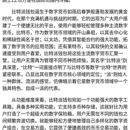
朗上口,也方便在国际范围内传播。
比特派钱包诞生于数字货币如雨后春笋般蓬勃发展的黄金
时代，在那个充满机遇与挑战的时期，它的出现为广大用户搭
建了一个便捷无比的平台，使用户能够轻松管理多种主流数字
货币，比特币，作为数字货币领域的开山鼻祖，以其去中心化
和稀缺性闻名于世；以太坊，凭借其智能合约的强大功能，拓
展了数字货币的应用范围；还有莱特币，以其较快的交易确认
速度受到用户喜爱，比特派钱包将这些主流数字货币汇聚一
堂，让用户无需再为管理不同币种而烦恼，其名字“比特派”别
具深意，“比特”一词直接点明了与比特币等数字“比特”世界的
紧密联系，凸显出其在数字货币核心领域的定位；“派”则给人
一种群体、流派的感觉，仿佛暗示着它是数字货币领域中一个
独具特色、自成一派的代表。
从功能维度来看，比特派钱包宛如一个功能强大的数字工
具箱，具备多种实用功能，它支持多币种存储，这就好比为用
户打造了一个超级大的数字保险箱，用户无需在不同的钱包之
间频繁奔波切换，就能够轻松方便地管理自己多样化的数字资
产组合，在交易方面，它提供了便捷高效的币币交易功能，就