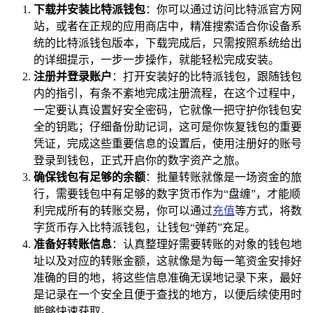
下载并安装比特派钱包
：你可以通过访问比特派官方网
站，或者在正规的应用商店中，精准搜索适合你设备系
统的比特派钱包版本，下载完成后，只需按照系统给出
的详细提示，一步一步操作，就能轻松完成安装。
注册并登录账户
：打开安装好的比特派钱包，跟随钱包
内的指引，有条不紊地完成注册流程，在这个过程中，
一定要认真设置好安全密码，它就像一把守护你钱包安
全的钥匙；仔细备份助记词，这可是你恢复钱包的重要
凭证，完成这些重要信息的设置后，使用注册好的账号
登录到钱包，正式开启你的数字资产之旅。
确保钱包有足够的余额
：批量转账就像是一场资金的旅
行，需要钱包中有足够的数字货币作为“盘缠”，才能顺
利完成所有的转账交易，你可以通过
充值
等方式，将数
字货币存入比特派钱包，让钱包“弹药”充足。
准备好转账信息
：认真整理好需要转账的对象的钱包地
址以及对应的转账金额，这就像是为每一笔资金安排好
准确的目的地，将这些信息准确无误地记录下来，最好
是记录在一个安全且便于查找的地方，以便后续使用时
能够快速获取。