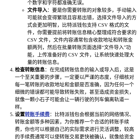
个数字和字符都准确无误。
文件导入
：要是你需要转账的对象较多，手动输入
可能就会变得繁琐且容易出错，选择文件导入的方
式会更加明智，比特派钱包支持 CSV 格式的文
件，你需要提前将转账信息精心整理成符合要求的
CSV 文件，文件内容通常包含收款地址和转账金
额两列，然后在批量转账页面选择“文件导入”功
能，上传准备好的 CSV 文件，让系统快速处理大
量的转账信息。
检查转账信息
：在完成转账信息的输入或导入后，这是
一个至关重要的步骤，一定要以严谨的态度，仔细核对
每一笔转账的收款地址和金额是否准确，因为任何一个
细微的错误都可能导致转账失败，甚至造成资金损失，
就像一颗小石子可能会让一辆行驶的列车偏离轨道一
样。
设置
转账手续费
：比特派钱包会根据当前的网络情况、
转账金额等多种因素，为你推荐一个合适的转账手续
费，你也可以根据自己的实际需求进行灵活调整，较高
的手续费通常可以使转账交易更快被确认，就像给资金