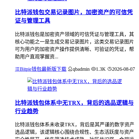
比特派钱包交易记录图片，加密资产的可信凭
证与管理工具
比特派钱包是加密资产领域的可信凭证与管理工具，其
核心功能之一是生成交易记录图片，这类交易记录图片
可为用户的加密资产操作提供清晰、可验证的凭证，帮
助用户直观掌握资...
Bitpie钱包最新版下载
qbadmin
1.3K
2026-08-07
比特派钱包体系中无TRX，背后的选品逻辑与
行业趋势
比特派钱包体系未收录TRX，背后是其严谨的数字资产
选品逻辑，该逻辑核心围绕合规性、生态活跃度与资产