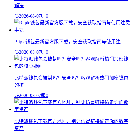
解决
2026-08-07
0
Bitpie钱包最新官方版下载，安全获取指南与使用注
2026-08-07
0
比特派钱包会被封吗？安全吗？客观解析热门加密钱包
的核
2026-08-07
0
比特派钱包下载官方地址，别让仿冒链接偷走你的数字
资产