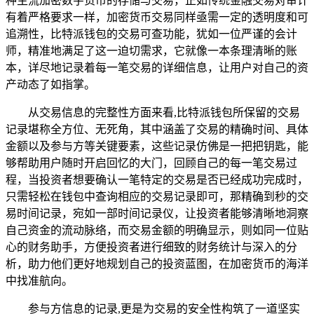
种主流加密数字货币的存储与交易，正如传统金融交易对审计
有着严格要求一样，加密货币交易同样亟需一定的透明度和可
追溯性，比特派钱包的交易可查功能，犹如一位严谨的会计
师，精准地满足了这一迫切需求，它就像一本条理清晰的账
本，详尽地记录着每一笔交易的详细信息，让用户对自己的资
产动态了如指掌。
从交易信息的完整性方面来看,比特派钱包所保留的交易
记录堪称全方位、无死角，其中涵盖了交易的精确时间、具体
金额以及参与方等关键要素，这些记录仿佛是一把把钥匙，能
够帮助用户随时开启回忆的大门，回顾自己的每一笔交易过
程，当投资者想要确认一笔特定的交易是否已经成功完成时，
只需轻松在钱包中查询相应的交易记录即可，那精确到秒的交
易时间记录，宛如一部时间记录仪，让投资者能够清晰地洞察
自己资金的流动脉络，而交易金额的明确显示，则如同一位贴
心的财务助手，方便投资者进行细致的财务统计与深入的分
析，助力他们更好地规划自己的投资蓝图，在加密货币的海洋
中找准航向。
参与方信息的记录,更是为交易的安全性构筑了一道坚实