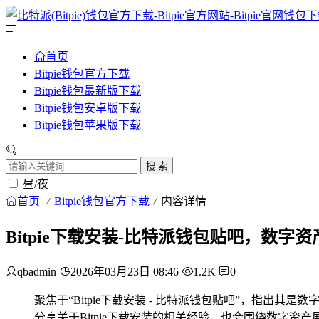
首页
Bitpie钱包官方下载
Bitpie钱包最新版下载
Bitpie钱包安卓版下载
Bitpie钱包苹果版下载
搜 索
昼/夜
首页
Bitpie钱包官方下载
内容详情
Bitpie下载安装-比特派钱包贴吧，数字
qbadmin
2026年03月23日 08:46
1.2K
0
聚焦于“Bitpie下载安装 - 比特派钱包贴吧”，指
分享关于Bitpie下载安装的相关经验，也会围绕数字