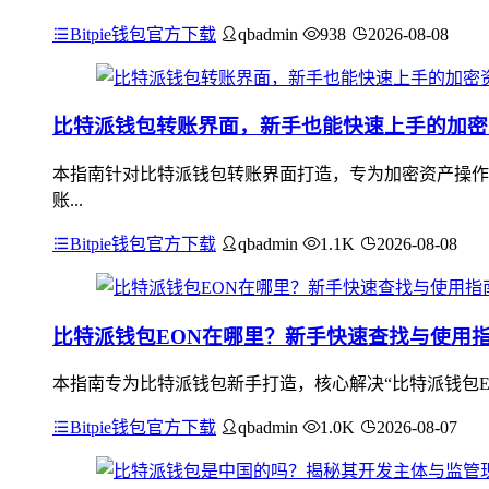
Bitpie钱包官方下载
qbadmin
938
2026-08-08
比特派钱包转账界面，新手也能快速上手的加密
本指南针对比特派钱包转账界面打造，专为加密资产操作
账...
Bitpie钱包官方下载
qbadmin
1.1K
2026-08-08
比特派钱包EON在哪里？新手快速查找与使用
本指南专为比特派钱包新手打造，核心解决“比特派钱包E
Bitpie钱包官方下载
qbadmin
1.0K
2026-08-07