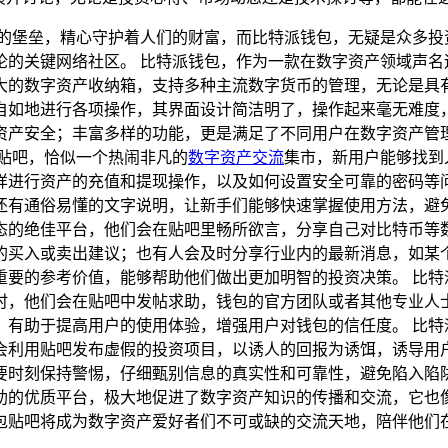
摧的堡垒，精心守护着人们的财富，而比特派钱包，无疑是众多投
论的关键网络社区。 比特派钱包，作为一款在数字资产领域声名
大的数字资产收纳箱，支持多种主流数字货币的管理，无论是具
自如地进行各项操作，其界面设计简洁明了，操作起来毫无难度
资产安全；丰富多样的功能，更是满足了不同用户在数字资产管
贴吧，恰似一个热闹非凡的
数字资产交流
集市，新用户能够找到
样进行资产的充值和提现操作，以及如何设置安全可靠的密码等
还有通俗易懂的文字说明，让新手们能够快速掌握使用方法，避免
态的绝佳平台，他们会在贴吧里畅所欲言，分享自己对比特币等
的买入或卖出建议；也有人会及时分享行业内的最新消息，如某
重要的参考价值，能够帮助他们做出更加明智的投资决策。 比特
时，他们会在贴吧中发帖求助，钱包的官方团队或者其他专业人
，有助于提高用户的使用体验，增强用户对钱包的信任度。 比特
会利用贴吧发布虚假的投资项目，以诱人的回报为诱饵，诱导用
要时刻保持警惕，仔细甄别信息的真实性和可靠性，避免陷入陷阱
助的优质平台，极大地促进了数字资产知识的传播和交流，它也
包贴吧将成为数字资产爱好者们不可或缺的交流天地，陪伴他们