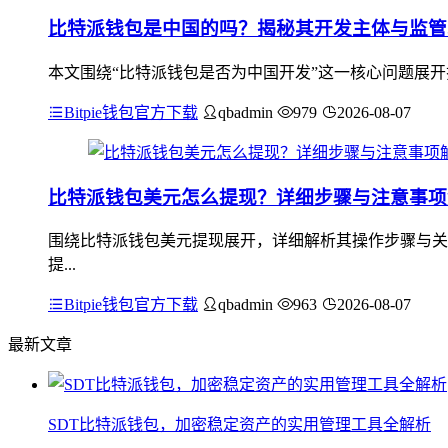
比特派钱包是中国的吗？揭秘其开发主体与监管
本文围绕“比特派钱包是否为中国开发”这一核心问题展开
Bitpie钱包官方下载
qbadmin
979
2026-08-07
比特派钱包美元怎么提现？详细步骤与注意事项
围绕比特派钱包美元提现展开，详细解析其操作步骤与关
提...
Bitpie钱包官方下载
qbadmin
963
2026-08-07
最新文章
SDT比特派钱包，加密稳定资产的实用管理工具全解析