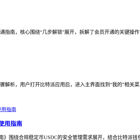
指南，核心围绕“几步解锁”展开，拆解了会员开通的关键操作节
解析，用户打开比特派应用后，进入主界面找到“我的”相关菜单入
使用指南
南》围绕合规稳定币USDC的安全管理需求展开，结合比特派钱包