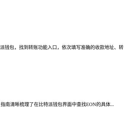
派钱包，找到转账功能入口，依次填写准确的收款地址、转
南清晰梳理了在比特派钱包界面中查找EON的具体...