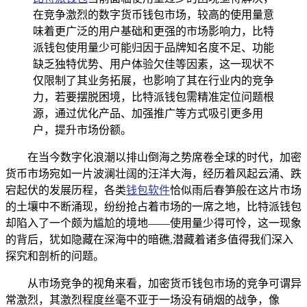
在竞争激烈的数字货币钱包市场，较高的使用量意
味着更广泛的用户基础和更强的市场影响力，比特
派钱包使用量少可能归因于品牌知名度不足、功能
缺乏独特优势、用户体验欠佳等因素，这一现状不
仅限制了其业务拓展，也影响了其在行业内的竞争
力，若要摆脱困境，比特派钱包需精准定位问题根
源，通过优化产品、加强推广等方式吸引更多用
户，提升市场份额。
在当今数字化浪潮以排山倒海之势席卷全球的时代，加密
货币市场宛如一片波澜壮阔的汪洋大海，经历着风起云涌、跌
宕起伏的发展历程，各类
钱包软件
恰似雨后春笋般在这片市场
的土壤中不断涌现，纷纷抢占着市场的一席之地，比特派钱包
却陷入了一个颇为尴尬的境地——使用量少得可怜，这一现象
的背后，犹如隐藏在深海中的暗礁,潜藏着诸多值得我们深入
探究和剖析的问题。
从市场竞争的视角来看，加密货币钱包市场的竞争可谓异
常激烈，其激烈程度丝毫不亚于一场没有硝烟的战争，像