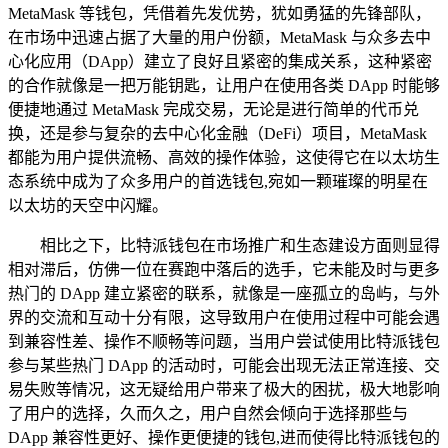
MetaMask 等钱包，凭借着先发优势，犹如勇猛的先锋部队，
在市场中迅速占据了大量的用户份额，MetaMask 与众多去中
心化应用（DApp）建立了良好且紧密的集成关系，这种紧密
的合作就像是一把万能钥匙，让用户在使用各类 DApp 时能够
便捷地通过 MetaMask 完成交易，无论是进行简单的代币兑
换，还是参与复杂的去中心化金融（DeFi）项目，MetaMask
都能为用户提供流畅、高效的操作体验，这使得它在以太坊生
态系统中成为了众多用户的首选钱包,宛如一颗璀璨的明星在
以太坊的天空中闪耀。
相比之下，比特派钱包在市场推广和生态建设方面则显得
相对滞后，仿佛一位在赛跑中落后的选手，它未能及时与更多
热门的 DApp 建立紧密的联系，就像是一座孤立的岛屿，与外
界的交流和互动十分有限，这导致用户在使用过程中可能会遇
到兼容性差、操作不顺畅等问题，当用户尝试使用比特派钱包
参与某些热门 DApp 的活动时，可能会出现无法正常连接、交
易失败等情况，这无疑给用户带来了极大的困扰，极大地影响
了用户的选择，久而久之，用户自然会倾向于选择那些与
DApp 兼容性更好、操作更便捷的钱包,进而使得比特派钱包的