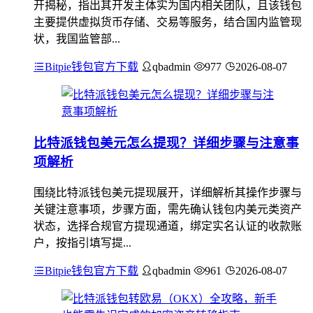
开揭秘，指出其开发主体实为国内相关团队，且该钱包
主要提供虚拟货币存储、交易等服务，结合国内监管现
状，我国监管部...
Bitpie钱包官方下载
qbadmin
977
2026-08-07
比特派钱包美元怎么提现？详细步骤与注意事
项解析
围绕比特派钱包美元提现展开，详细解析其操作步骤与
关键注意事项，步骤方面，需先确认钱包内美元类资产
状态，选择合规官方提现通道，绑定实名认证的收款账
户，按指引填写提...
Bitpie钱包官方下载
qbadmin
961
2026-08-07