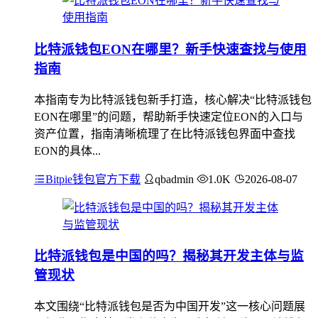
比特派钱包EON在哪里？新手快速查找与使用
指南
本指南专为比特派钱包新手打造，核心解决“比特派钱包
EON在哪里”的问题，帮助新手快速定位EON的入口与
资产位置，指南清晰梳理了在比特派钱包界面中查找
EON的具体...
Bitpie钱包官方下载
qbadmin
1.0K
2026-08-07
比特派钱包是中国的吗？揭秘其开发主体与监
管现状
本文围绕“比特派钱包是否为中国开发”这一核心问题展