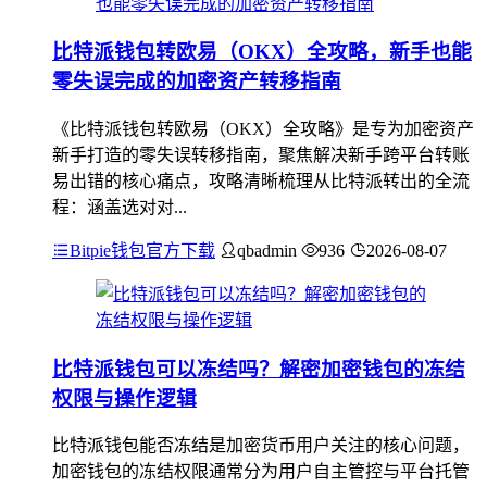
比特派钱包转欧易（OKX）全攻略，新手也能
零失误完成的加密资产转移指南
《比特派钱包转欧易（OKX）全攻略》是专为加密资产
新手打造的零失误转移指南，聚焦解决新手跨平台转账
易出错的核心痛点，攻略清晰梳理从比特派转出的全流
程：涵盖选对对...
Bitpie钱包官方下载
qbadmin
936
2026-08-07
比特派钱包可以冻结吗？解密加密钱包的冻结
权限与操作逻辑
比特派钱包能否冻结是加密货币用户关注的核心问题，
加密钱包的冻结权限通常分为用户自主管控与平台托管