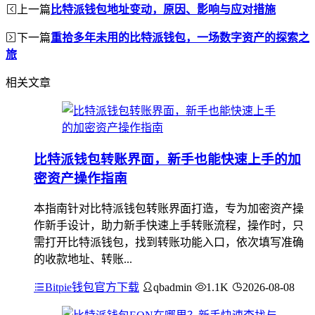
上一篇
比特派钱包地址变动，原因、影响与应对措施
下一篇
重拾多年未用的比特派钱包，一场数字资产的探索之
旅
相关文章
比特派钱包转账界面，新手也能快速上手的加
密资产操作指南
本指南针对比特派钱包转账界面打造，专为加密资产操
作新手设计，助力新手快速上手转账流程，操作时，只
需打开比特派钱包，找到转账功能入口，依次填写准确
的收款地址、转账...
Bitpie钱包官方下载
qbadmin
1.1K
2026-08-08