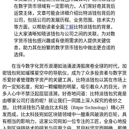
在数字货币领域有一定影响力，人们常好奇其背后
运营主体，文章可能会详细介绍比特派钱包背后的
公司，包括公司的发展历程、业务范围、技术实力
等方面，以帮助读者全面
了解
比特派钱包的背景，
让大家清晰知晓该钱包与公司之间的关联，为对数
字货币钱包感兴趣或有使用需求的人提供关键信
息，助力其在纷繁的数字货币钱包中做出更合适的
选择。
在当今数字化货币浪潮如汹涌波涛般席卷全球的时代，加
密钱包宛如璀璨星空中的导航仪，成为了众多投资者与数字货
币爱好者管理数字资产的关键工具，比特派钱包以其在市场上
的一定知名度，宛如一颗耀眼的明星，吸引着众人的目光，许
多人心中不禁泛起层层涟漪，好奇地问道：比特派钱包究竟是
由哪家公司打造的呢？就让我们一同踏上深入探究的奇妙之
旅。 比特派钱包乃是由比太科技（Bitpie Technology）精心开
发而成，比太科技宛如区块链领域中一艘乘风破浪的巨轮，具
有相当的影响力，这家公司宛如一位专注的工匠，全身心地投
入到区块链技术的研发与应用之中，其目标坚定而明确，那便