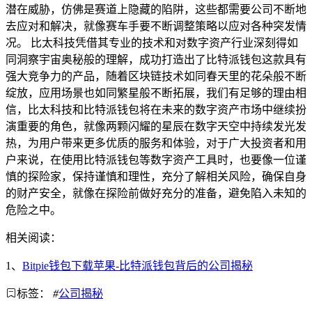
潜在威胁，仿佛是赛道上隐藏的陷阱，这些都需要公司不断地
去应对和解决，就像赛车手要不断调整策略以应对各种突发情
况。 比太科技凭借其专业的技术和对数字资产行业深刻得如
同洞察宇宙奥秘般的理解，成功打造出了比特派钱包这款具有
强大竞争力的产品，随着区块链技术如同春天里的花朵般不断
绽放，应用场景也如同繁星般不断拓展，我们有足够的理由相
信，比太科技和比特派钱包将在未来的数字资产市场中继续扮
演重要的角色，就像两颗闪耀的星辰在数字天空中持续发光发
热，为用户带来更多优质的服务和体验，对于广大投资者和用
户来说，在使用比特派钱包等数字资产工具时，也要像一位谨
慎的探险家，保持谨慎和理性，充分了解相关风险，确保自身
的财产安全，就像在探险前做好充分的准备，避免陷入未知的
危险之中。
相关阅读：
1、
Bitpie钱包下载苹果-比特派钱包背后的公司揭秘
标签：
#
公司揭秘