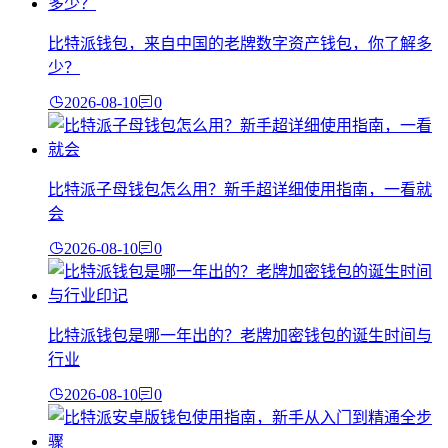
比特派钱包，来自中国的老牌数字资产钱包，你了解多
少？
2026-08-10
0
比特派子母钱包怎么用？新手超详细使用指南，一看就
会
2026-08-10
0
比特派钱包是哪一年出的？老牌加密钱包的诞生时间与
行业
2026-08-10
0