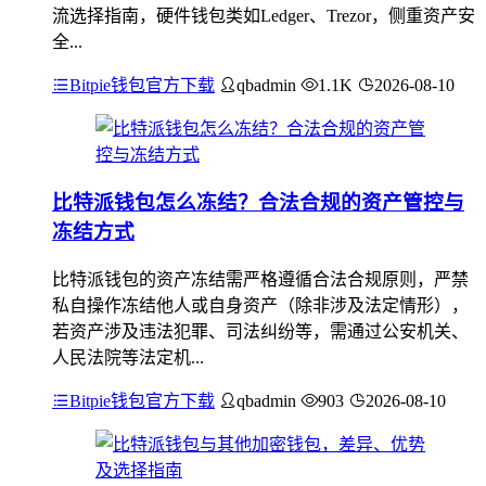
流选择指南，硬件钱包类如Ledger、Trezor，侧重资产安
全...
Bitpie钱包官方下载
qbadmin
1.1K
2026-08-10
比特派钱包怎么冻结？合法合规的资产管控与
冻结方式
比特派钱包的资产冻结需严格遵循合法合规原则，严禁
私自操作冻结他人或自身资产（除非涉及法定情形），
若资产涉及违法犯罪、司法纠纷等，需通过公安机关、
人民法院等法定机...
Bitpie钱包官方下载
qbadmin
903
2026-08-10