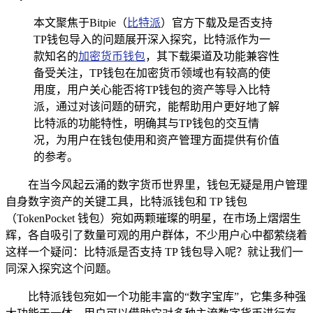
本文聚焦于Bitpie（
比特派
）官方下载及是否支持
TP钱包导入的问题展开深入探究，比特派作为一
款知名的
加密货币钱包
，其下载渠道及功能兼容性
备受关注，TP钱包在加密货币领域也有较高的使
用度，用户关心能否将TP钱包的资产等导入比特
派，通过对该问题的研究，能帮助用户更好地了解
比特派的功能特性，明确其与TP钱包的交互情
况，为用户在钱包使用和资产管理方面提供有价值
的参考。
在当今风起云涌的数字货币世界里，钱包无疑是用户管理
自身数字资产的关键工具，比特派钱包和 TP 钱包
（TokenPocket 钱包）宛如两颗璀璨的明星，在市场上熠熠生
辉，各自吸引了数量可观的用户群体，不少用户心中都萦绕着
这样一个疑问：比特派是否支持 TP 钱包导入呢？就让我们一
同深入探究这个问题。
比特派钱包宛如一个功能丰富的“数字宝库”，它集多种强