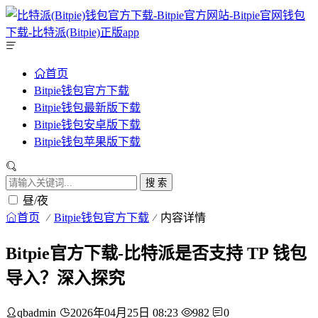
首页
Bitpie钱包官方下载
Bitpie钱包最新版下载
Bitpie钱包安卓版下载
Bitpie钱包苹果版下载
搜 索
昼/夜
首页
Bitpie钱包官方下载
内容详情
Bitpie官方下载-比特派是否支持 TP 钱包
导入？深入探究
qbadmin
2026年04月25日 08:23
982
0