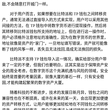
敌,不会随意打开城门一样。
对于用户而言，如果想要在比特派和 TP 钱包之间转移资
产，通常无法通过直接导入的方式来实现，用户可以采用其他
间接的方法，在 TP 钱包中将数字货币进行提现操作，然后将
其转移到比特派钱包所支持的地址上，但在进行这一操作时，
用户必须格外注意地址的准确性，因为在数字货币的世界里，
地址就像是资产的“家门”，一旦地址填写错误，资产就可能像
断了线的风筝一样，丢失且无法找回,造成无法挽回的损失。
比特派不支持 TP 钱包导入这一情况，确实给部分用户带
来了一定的不便，但我们也要明白，这其实是出于保障资产安
全的周全考虑，在数字货币这个充满机遇与风险的领域，安全
始终是首要的考量因素，就像大厦的基石一样，只有安全稳
固,才能构建起繁荣的数字资产大厦。
随着科技的不断进步，技术的发展日新月异，钱包之间的
兼容性也在不断提高，或许在未来的某一天，会出现更加便捷
的资产转移方式，让用户能够更加轻松地在不同钱包之间转移