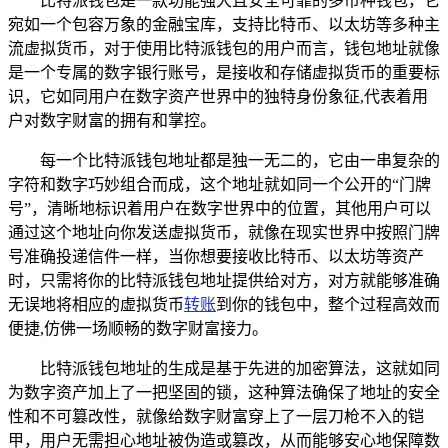
比特派钱包是一款功能强大且安全可靠的多币种钱包，它
宛如一个包容万象的金融宝库，支持比特币、以太坊等多种主
流虚拟货币，对于使用比特派钱包的用户而言，钱包地址就像
是一个专属的数字银行账号，是接收和存储虚拟货币的重要标
识，它如同用户在数字资产世界中的独特身份象征,代表着用
户对数字财富的拥有和掌控。
每一个比特派钱包地址都是独一无二的，它由一串复杂的
字符和数字巧妙组合而成，这个地址就如同一个公开的“门牌
号”，清晰地标识着用户在数字世界中的位置，其他用户可以
通过这个地址向你发送虚拟货币，就像在现实世界中按照门牌
号准确投递信件一样，当你想要接收比特币、以太坊等资产
时，只需将你的比特派钱包地址提供给对方，对方就能够准确
无误地将相应的虚拟货币
转账
到你的钱包中，整个过程高效而
便捷,仿佛一场顺畅的数字财富接力。
比特派钱包地址的生成是基于先进的加密算法，这就如同
为数字资产加上了一把坚固的锁，这种算法确保了地址的安全
性和不可篡改性，就像给数字财富穿上了一层刀枪不入的铠
甲，用户无需担心地址被伪造或篡改，从而能够安心地保障数