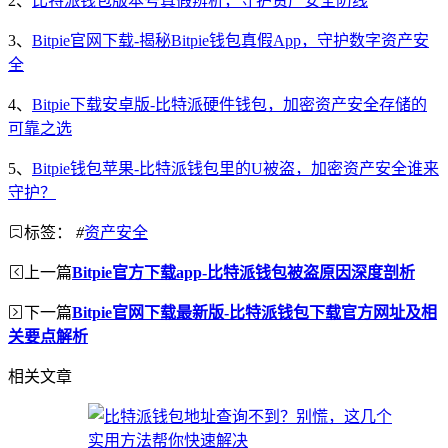
2、
比特派钱包版本号真假辨析，守护资产安全防线
3、
Bitpie官网下载-揭秘Bitpie钱包真假App，守护数字资产安
全
4、
Bitpie下载安卓版-比特派硬件钱包，加密资产安全存储的
可靠之选
5、
Bitpie钱包苹果-比特派钱包里的U被盗，加密资产安全谁来
守护？
标签：
#
资产安全
上一篇
Bitpie官方下载app-比特派钱包被盗原因深度剖析
下一篇
Bitpie官网下载最新版-比特派钱包下载官方网址及相
关要点解析
相关文章