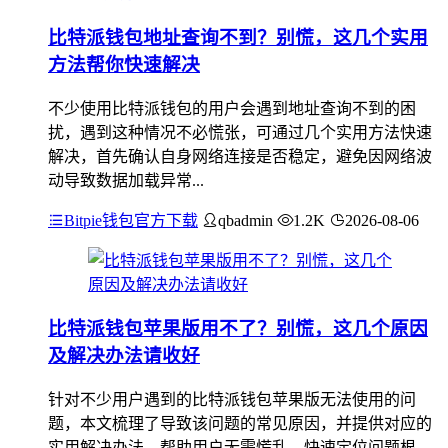
比特派钱包地址查询不到？别慌，这几个实用
方法帮你快速解决
不少使用比特派钱包的用户会遇到地址查询不到的困
扰，遇到这种情况不必慌张，可通过几个实用方法快速
解决，首先确认自身网络连接是否稳定，避免因网络波
动导致数据加载异常...
Bitpie钱包官方下载
qbadmin
1.2K
2026-08-06
比特派钱包苹果版用不了？别慌，这几个原因
及解决办法请收好
针对不少用户遇到的比特派钱包苹果版无法使用的问
题，本文梳理了导致该问题的常见原因，并提供对应的
实用解决办法，帮助用户无需慌乱，快速定位问题根