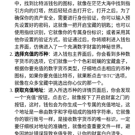
中，找到比特派钱包的图标，就像在茫茫大海中找到指
引方向的灯塔，然后轻轻点击打开它，打开之后，为了
确保你的资产安全，需要进行身份验证，你可以输入预
先设置好的密码，这就像一把开启宝藏的钥匙；也可以
使用指纹识别，它就像你的专属身份标识；或者采用其
他你设置的验证方式，验证通过后，你将顺利进入钱包
主界面，仿佛进入了一个充满数字财富的神秘世界。
选择充值的币种
：进入钱包主界面后，你会看到多种数
字货币的选项，它们就像一个个色彩斑斓的宝藏盒子，
根据你要充值的数字货币类型，仔细地点击相应的币种
图标，如果你要充值比特币，就果断点击“BTC”选项，
就像在众多宝藏中挑选出你心仪的那一个。
获取充值地址
：进入所选币种的详情页面后，你会发现
一个“充值”按钮，点击它，就像按下了开启财富之门的
按钮，这时，钱包会为你生成一个专属的充值地址，这
个地址是一串由数字和字母组成的独特字符串，它就像
你的银行账号一样，是接收数字货币的唯一标识，一定
要仔细核对地址的准确性，就像检查重要文件一样，避
免因地址错误导致充值失败，让你的财富白白流失。