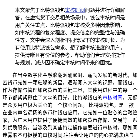
本文聚焦于比特派钱包
审核时间
问题并进行详细解
答，在虚拟货币交易相关场景中，钱包审核时间是
用户关注重点，比特派钱包审核受多种因素影响，
如审核流程的复杂程度、提交信息的完整性与准确
性等，文中会深入剖析不同情况下的审核时长，为
有使用比特派钱包需求、想了解审核进度的用户，
提供清晰且有价值的参考，帮助他们合理安排操作
与规划，减少因不确定审核时间带来的困扰。
在当今数字化金融浪潮汹涌澎湃、蓬勃发展的新时代，加
密货币宛如一颗璀璨的新星，逐渐闯入大众的视野，而钱包，
作为存储与管理加密货币的关键工具，其使用进程中的每一个
环节都紧紧揪住了大众的目光，比特派钱包的
审核时间
，无疑
是众多用户极为关心的一个核心问题。 比特派钱包，是一款
在业内声名远扬的多币种钱包应用，它宛如一位贴心的金融管
家，为广大用户提供了便捷高效的加密货币存储、交易等一系
列优质服务，当涉及到某些特定操作需要进行审核时，那如同
迷雾般不可捉摸的审核时间,往往会让用户的内心充满焦虑与