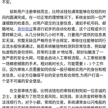
不安。
就新用户注册审核而言，比特派钱包通常能够在较短的时
间内圆满完成，在一切正常的理想情况下，系统会如同一位严
谨细致的检查员，对用户提交的注册信息，诸如手机号码、邮
箱地址、
身份验证
等进行初步的自动化检查，这个过程或许只
需转瞬之间，从几分钟到几小时不等，只要用户提供的信息真
实无误、完整无缺且严格符合平台规定，审核往往能够如同行
云流水般快速通过，倘若系统敏锐地检测到异常信息，例如疑
似虚假的身份资料、异常的注册 IP 地址等，就好似触发了一
张严密的安全大网，可能会启动人工审核流程，人工审核就像
一场精密细致的手术，相对耗时长久，可能需要 1 - 3 个工作
日，因为审核人员需要如同侦探一般仔细核实用户的身份和相
关信息，以全方位确保平台的安全性和合规性,为用户打造一
个坚不可摧的安全堡垒。
在交易审核方面，比特派钱包的审核机制宛如一位忠诚的
卫士，主要是为了防范交易风险，如洗钱、非法资金转移等违
法违规行为，对于小额、常规的交易，系统通常会以闪电般的