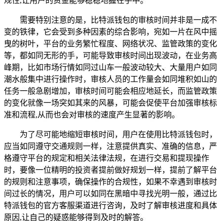
规性,让用户的资金能够稳稳地握在手中。
需要特别注意的是，比特派钱包的审核时间并非是一成不
变的铁律，它会受到多种因素的综合影响，宛如一片在风中摇
曳的树叶，平台的业务繁忙程度、网络状况、监管政策的变化
等，都如同无形的手，可能导致审核时间出现波动，在业务高
峰期，比如市场行情如同过山车一般波动较大、大量用户如同
潮水般集中进行操作时，审核人员的工作量会如同堆积如山的
任务一般急剧增加，审核时间可能会相应地延长，而监管政策
的变化就像一场突如其来的风暴，可能会促使平台加强审核标
准和流程,从而也会对审核的速度产生显著的影响。
为了尽可能地缩短审核时间，用户在使用比特派钱包时，
应当如同遵守交通规则一样，注意提供真实、准确的信息，严
格遵守平台的规定和相关法律法规，在进行交易和提现操作
时，要像一位精明的投资者提前做好规划一样，提前了解平台
的规则和注意事项，确保操作的合规性，如果不幸遇到审核时
间过长的情况，用户可以如同在黑暗中寻找光明一般，通过比
特派钱包的官方客服渠道进行咨询，及时了解审核进度和具体
原因,让自己的疑惑能够得到及时的解答。