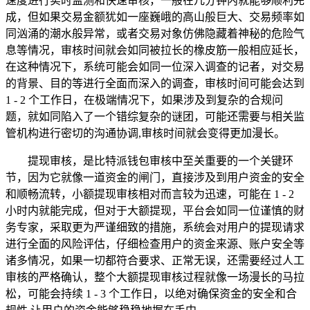
速度进行实时监测和快速审核，一般在几分钟内就能够顺利完
成，但如果交易金额犹如一座巍峨的高山般巨大、交易频率如
同汹涌的潮水般异常，或者交易对象仿佛隐藏着神秘的危险气
息等情况，审核时间就会如同被拉长的橡皮筋一般相应延长，
在这种情况下，系统可能会如同一位深入调查的记者，对交易
的背景、目的等进行全面而深入的调查，审核时间可能会达到
1 - 2 个工作日，在极端情况下，如果涉及到复杂的合规问
题，就如同陷入了一个错综复杂的谜团，可能还需要与相关监
管机构进行密切的沟通协调,审核时间就会变得更加漫长。
提现审核，是比特派钱包审核中至关重要的一个关键环
节，因为它就像一道资金的闸门，直接涉及到用户资金的安全
和顺畅流转，小额提现审核相对而言较为迅速，可能在 1 - 2
小时内就能完成，但对于大额提现，平台会如同一位谨慎的财
务专家，采取更为严谨细致的措施，系统会对用户的提现请求
进行全面的风险评估，仔细检查用户的资金来源、账户安全等
诸多情况，如果一切都符合要求、正常无误，还需要经过人工
审核的严格确认，整个大额提现审核过程就像一场漫长的马拉
松，可能会持续 1 - 3 个工作日，以绝对确保资金的安全和合