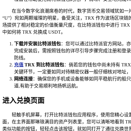
在当今数字化浪潮席卷的时代，数字货币交易领域犹如一片
“U”）宛如两颗璀璨的明星，备受关注，TRX 作为波场区块
场提供了相对稳定的价值衡量尺度，在比特派钱包中进行 TRX
中如何将 TRX 兑换成 USDT。
下载并安装比特派钱包
：您可以通过比特派官方网站，亦
完成安装后，需按照钱包的详尽引导步骤完成注册和登录
防线。
充值
TRX 到比特派钱包
：倘若您的钱包中尚未持有 TR
关键环节，一定要如同对待精密仪器一般仔细核对地址，确
网络连接
：确保您的手机或设备能够如同平稳航行的船只一
道,有助于交易顺利地扬帆远航。
进入兑换页面
轻触手机屏幕，打开比特派钱包应用程序，使用您精心设置
面，在主界面那琳琅满目的资产列表里，您可以清晰地看到 TR
类似功能的按钮，轻轻点击该按钮，就如同打开了通往兑换世