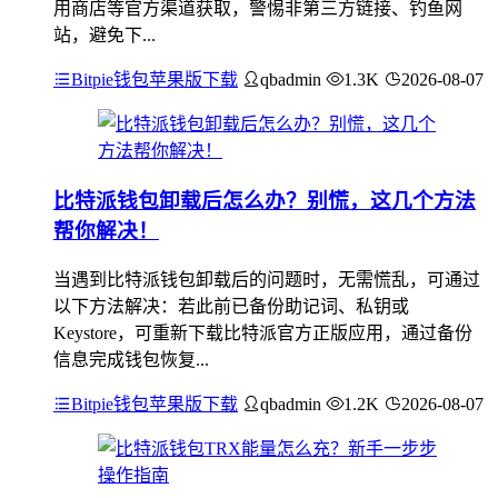
用商店等官方渠道获取，警惕非第三方链接、钓鱼网
站，避免下...
Bitpie钱包苹果版下载
qbadmin
1.3K
2026-08-07
比特派钱包卸载后怎么办？别慌，这几个方法
帮你解决！
当遇到比特派钱包卸载后的问题时，无需慌乱，可通过
以下方法解决：若此前已备份助记词、私钥或
Keystore，可重新下载比特派官方正版应用，通过备份
信息完成钱包恢复...
Bitpie钱包苹果版下载
qbadmin
1.2K
2026-08-07