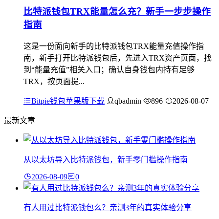
比特派钱包TRX能量怎么充？新手一步步操作
指南
这是一份面向新手的比特派钱包TRX能量充值操作指
南，新手打开比特派钱包后，先进入TRX资产页面，找
到“能量充值”相关入口；确认自身钱包内持有足够
TRX，按页面提...
Bitpie钱包苹果版下载
qbadmin
896
2026-08-07
最新文章
从以太坊导入比特派钱包，新手零门槛操作指南
2026-08-09
0
有人用过比特派钱包么？亲测3年的真实体验分享