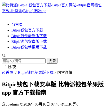
首页
Bitpie钱包官方下载
Bitpie钱包最新版下载
Bitpie钱包安卓版下载
Bitpie钱包苹果版下载
搜 索
昼/夜
首页
Bitpie钱包苹果版下载
内容详情
Bitpie钱包下载安卓版-比特派钱包苹果版
app 官方下载指南
qbadmin
2026年06月16日 07:48
1.1K
0