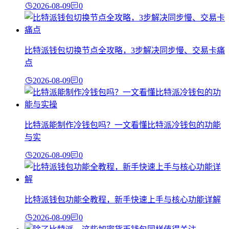
2026-08-09
0
比特派钱包切换节点全攻略，3步解决同步慢、交易卡痛
点
2026-08-09
0
比特派能制作冷钱包吗？一文看懂比特派冷钱包的功能
与实
2026-08-09
0
比特派钱包功能全教程，新手快速上手与核心功能详解
2026-08-09
0