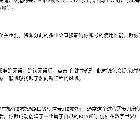
键，幸运的是，Bitpie钱包会自动为你生成这两个公钥，你无需
转账等。
M资源至关重要，资源分配的多少会直接影响你账号的使用性能，就
都准确无误，确认无误后，点击“创建”按钮，此时钱包会提示你
就像一艘帆船扬起了驶向新征程的风帆。
像是在繁忙的交通路口等待信号灯的放行，通常这个过程需要几
完成后，你就成功创建了一个属于自己的EOS账号,仿佛在数字世