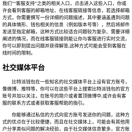
我们”“客服支持”之类的相关入口，点击进入这些入口，你或
许会看到客服的邮箱地址、在线客服链接等信息，若选择邮箱
方式，你需要撰写一份详细的问题描述，其中要涵盖遇到问题
的具体情形、钱包相关的信息（例如版本号等），然后将邮件
发送至指定邮箱，这种方式比较适合问题较为复杂、需要详细
阐述的情况，而在线客服链接则能让你与客服进行实时交流，
你可以即刻提出问题并获得解答,这种方式可能会受到客服在
线时间的限制。
社交媒体平台
比特派钱包在一些知名的社交媒体平台上设有官方账号，
像微博、推特等，你可以在这些平台上搜索比特派钱包的官方
账号并加以关注，在账号的简介或者置顶微博中,或许会有客
服的联系方式或者获取客服帮助的指引。
你能够通过私信的方式向官方账号发送你的问题，这种方
式的优点在于比较便捷，而且在社交媒体上，可能会有其他用
户分享类似问题的解决经验，由于社交媒体信息繁多，官方账