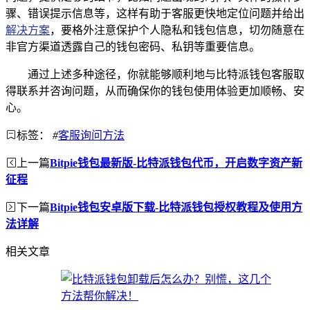
骤、错误提示信息等，这样有助于客服更快地定位问题并给出
解决方案
，要格外注意保护个人隐私和钱包信息，切勿随意在
非官方渠道透露自己的钱包密码、私钥等重要信息。
通过上述多种途径，你就能够顺利地与比特派钱包客服取
得联系并咨询问题，从而确保你的钱包使用体验更加顺畅、安
心。
标签：
#
客服询问方法
上一篇
Bitpie钱包最新版-比特派钱包代币，开启数字资产新
征程
下一篇
Bitpie钱包安卓版下载-比特派钱包授权教程及使用方
法详解
相关文章