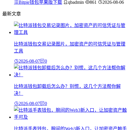
Bitpie钱包苹果版下载
qbadmin
861
2026-08-06
最新文章
比特派钱包交易记录图片，加密资产的可信凭证与管理
工具
2026-08-07
0
比特派钱包卸载后怎么办？别慌，这几个方法帮你解
决！
2026-08-07
0
比特派手表钱包，腕间的Web3新入口，让加密资产触手