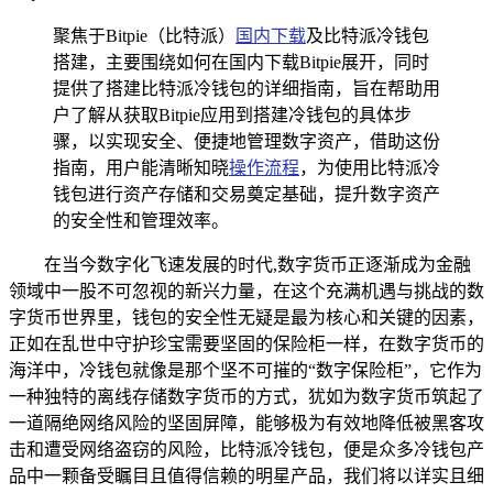
聚焦于Bitpie（比特派）
国内下载
及比特派冷钱包
搭建，主要围绕如何在国内下载Bitpie展开，同时
提供了搭建比特派冷钱包的详细指南，旨在帮助用
户了解从获取Bitpie应用到搭建冷钱包的具体步
骤，以实现安全、便捷地管理数字资产，借助这份
指南，用户能清晰知晓
操作流程
，为使用比特派冷
钱包进行资产存储和交易奠定基础，提升数字资产
的安全性和管理效率。
在当今数字化飞速发展的时代,数字货币正逐渐成为金融
领域中一股不可忽视的新兴力量，在这个充满机遇与挑战的数
字货币世界里，钱包的安全性无疑是最为核心和关键的因素，
正如在乱世中守护珍宝需要坚固的保险柜一样，在数字货币的
海洋中，冷钱包就像是那个坚不可摧的“数字保险柜”，它作为
一种独特的离线存储数字货币的方式，犹如为数字货币筑起了
一道隔绝网络风险的坚固屏障，能够极为有效地降低被黑客攻
击和遭受网络盗窃的风险，比特派冷钱包，便是众多冷钱包产
品中一颗备受瞩目且值得信赖的明星产品，我们将以详实且细