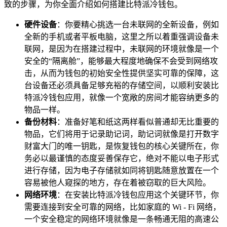
致的步骤，为你全面介绍如何搭建比特派冷钱包。
硬件设备
：你要精心挑选一台未联网的全新设备，例如
全新的手机或者平板电脑，这里之所以着重强调设备未
联网，是因为在搭建过程中，未联网的环境就像是一个
安全的“隔离舱”，能够最大程度地确保不会受到网络攻
击，从而为钱包的初始安全性提供坚实可靠的保障，这
台设备还必须具备足够充裕的存储空间，以顺利安装比
特派冷钱包应用，就像一个宽敞的房间才能容纳更多的
物品一样。
备份材料
：准备好笔和纸这两样看似普通却无比重要的
物品，它们将用于记录助记词，助记词就像是打开数字
财富大门的唯一钥匙，是恢复钱包的核心关键所在，你
务必以最谨慎的态度妥善保存它，绝对不能以电子形式
进行存储，因为电子存储就如同将钥匙随意放置在一个
容易被他人窥探的地方，存在着被窃取的巨大风险。
网络环境
：在安装比特派冷钱包应用这个关键环节，你
需要连接到安全可靠的网络，比如家庭的 Wi - Fi 网络，
一个安全稳定的网络环境就像是一条畅通无阻的高速公