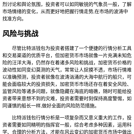
烈讨论和舆论氛围，投资者可以如同敏锐的气象员一般，了解
市场情绪的变化，从而更好地把握行情走势,在市场的波涛中
找准方向。
风险与挑战
尽管比特派钱包为投资者搭建了一个便捷的行情分析工具
和交易渠道的优质平台，但加密货币市场就像一片充满未知危
险的汪洋大海，仍然存在着诸多风险和挑战，加密货币价格的
波动性如同变幻莫测的天气，常常让人捉摸不透，市场行情难
以准确预测，投资者就像在波涛汹涌的大海中航行的船只，可
能会面临较大的投资损失，加密货币市场还存在着安全风险、
监管风险等诸多问题，就像隐藏在海底的暗礁，随时可能给投
资者带来意想不到的灾难，投资者需要时刻保持高度警惕，如
同谨慎的船长一样,做好全面的风险防范措施。
比特派钱包行情分析是一项复杂而又意义重大的工作，投
资者需要如同精明的指挥官一般，综合考虑多种因素，运用科
学、合理的分析方法，才能在风云变幻的加密货币市场中做出