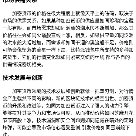
市场供需关系
加密货币的价格在很大程度上就像天平上的砝码，取决于
市场的供需关系，如果某种加密货币的供应量如同珍稀的宝藏
一般有限，而市场需求却如同汹涌的潮水般不断增加，那么其
价格往往会如同火箭般直线上涨，相反，如果供应量如同泛滥
的洪水般大幅增加，而需求却如同干涸的溪流般不足，价格则
可能会像坠落的流星一样下跌，比特派钱包中所支持的多种加
密货币，它们的行情变化就如同紧密交织的丝线,都与各自的
供需情况密切相关。
技术发展与创新
加密货币领域的技术发展和创新就像一把双刃剑，对行情
会产生截然不同的影响，新的区块链技术的横空出世、加密货
币的升级和改进等，如同为加密货币注入了强大的动力引擎，
能够提升其竞争力和市场认可度，从而推动价格如同芝麻开花
节节高般上涨，技术漏洞和安全问题则如同隐藏在暗处的定时
炸弹，可能会导致市场信心遭受重创,引发价格如同雪崩般下
跌。