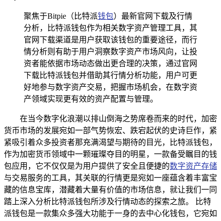
聚焦于Bitpie（比特派
钱包
）最新官网下载及行情
分析，比特派钱包作为相关数字资产管理工具，其
官网下载渠道是用户获取该钱包的重要途径，而行
情分析则有助于用户洞察数字资产市场风向，让投
资者能依据市场动态做出更合理的决策，通过官网
下载比特派钱包并借助其行情分析功能，用户可更
好地参与数字资产交易，把握市场机会，在数字资
产领域实现更有效的资产配置与管理。
在当今数字化浪潮以排山倒海之势席卷而来的时代，加密
货币市场的发展宛如一部气势恢宏、跌宕起伏的史诗巨作，紧
紧吸引着众多投资者那充满渴望与期待的目光，比特派钱包，
作为加密货币领域中一颗璀璨夺目的明星，一款备受瞩目的钱
包应用，它不仅仅是为用户提供了安全且便捷的
数字资产存储
与交易服务的工具，其关联的行情更是宛如一座蕴含着丰富宝
藏的信息宝库，潜藏着大量有价值的市场信息，就让我们一同
踏上深入分析比特派钱包所涉及行情动态的探索之旅。 比特
派钱包是一款集众多强大功能于一身的去中心化钱包，它宛如