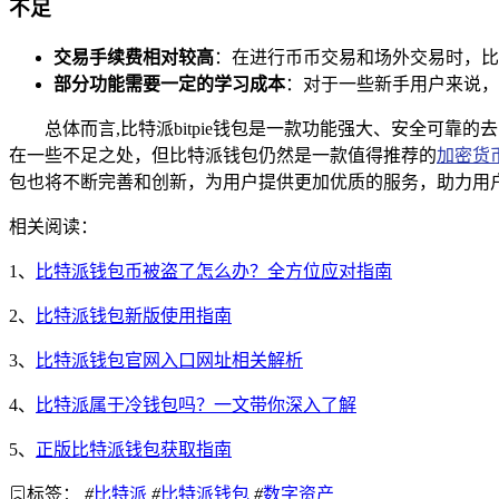
不足
交易手续费相对较高
：在进行币币交易和场外交易时，比
部分功能需要一定的学习成本
：对于一些新手用户来说，
总体而言,比特派bitpie钱包是一款功能强大、安全
在一些不足之处，但比特派钱包仍然是一款值得推荐的
加密货
包也将不断完善和创新，为用户提供更加优质的服务，助力用
相关阅读：
1、
比特派钱包币被盗了怎么办？全方位应对指南
2、
比特派钱包新版使用指南
3、
比特派钱包官网入口网址相关解析
4、
比特派属于冷钱包吗？一文带你深入了解
5、
正版比特派钱包获取指南
标签：
#
比特派
#
比特派钱包
#
数字资产