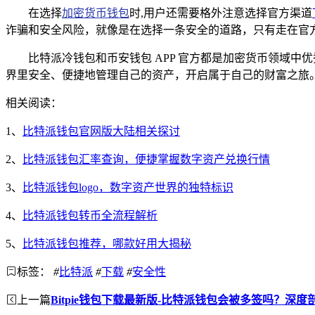
在选择
加密货币钱包
时,用户还需要格外注意选择官方渠道
诈骗和安全风险，就像是在选择一条安全的道路，只有走在官
比特派冷钱包和币安钱包 APP 官方都是加密货币领域
界里安全、便捷地管理自己的资产，开启属于自己的财富之旅
相关阅读：
1、
比特派钱包官网版大陆相关探讨
2、
比特派钱包汇率查询，便捷掌握数字资产兑换行情
3、
比特派钱包logo，数字资产世界的独特标识
4、
比特派钱包转币全流程解析
5、
比特派钱包推荐，哪款好用大揭秘
标签：
#
比特派
#
下载
#
安全性
上一篇
Bitpie钱包下载最新版-比特派钱包会被多签吗？深度