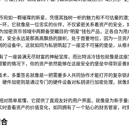
货币宛如一颗璀璨的新星，凭借其独树一帜的魅力和不可估量的潜
一环，它就像是一位忠实的伙伴，不仅紧密关系着资产的安全，
，作为加密货币领域中两颗备受瞩目的“明星”钱包产品，正各自为
里，安全永远是那高高飘扬的旗帜，处于首要地位，因为一旦资
网的设备中，这就如同为私钥筑起了一座坚不可摧的堡垒，从根
拥有了一座装满无尽财富的神秘宝库，而比特派冷钱包就像是这座
频繁的情况下，你的资产依然能够在这座安全的堡垒中得到妥善
技术，多重签名就像是一把需要多人共同协作才能打开的复杂锁
，硬件加密则是通过专门的硬件设备对私钥进行加密处理，就像
也相对简单易懂，它提供了直观友好的用户界面，就像是为新手量
实时查看资产的价值变化，如同拥有了一个贴心的财务管家，时
结合